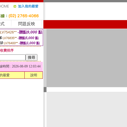
方式
問題反映
-贈點
9,000
點
LV75426**
6
-贈點
5,000
點
LV76835**
10
-贈點
1,000
點
LV76400**
收費排序
 : 2026-08-09 12:03:44
的最愛
說明