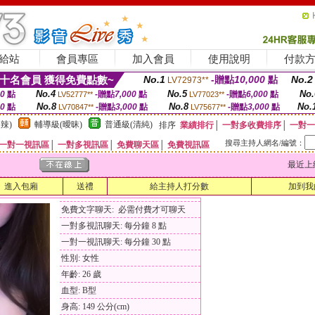
給站
會員專區
加入會員
使用說明
付款
十名會員 獲得免費點數~
No.1
-贈點
10,000
點
No.2
LV72973**
No.4
No.5
No.
00
點
-贈點
7,000
點
-贈點
6,000
點
LV52777**
LV77023**
No.8
No.8
No.
00
點
-贈點
3,000
點
-贈點
3,000
點
LV70847**
LV75677**
辣)
輔導級(曖昧)
普通級(清純)
排序
業績排行
│
一對多收費排序
│
一對一
搜尋主持人網名/編號：
一對一視訊區
│
一對多視訊區
│
免費聊天區
│
免費視訊區
最近上線時間
進入包廂
送禮
給主持人打分數
加到我
免費文字聊天: 必需付費才可聊天
一對多視訊聊天: 每分鐘 8 點
一對一視訊聊天: 每分鐘 30 點
性別: 女性
年齡: 26 歲
血型: B型
身高: 149 公分(cm)