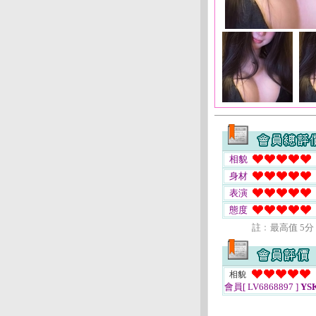
相貌
身材
表演
態度
註﹕最高值 5分
相貌
會員[ LV6868897 ]
YS