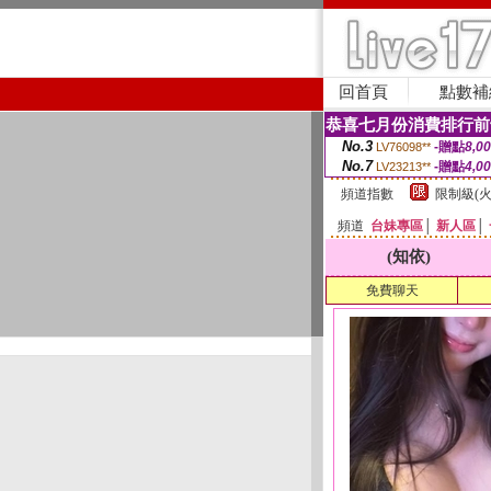
回首頁
點數補
恭喜七月份消費排行前
No.3
-贈點
8,0
LV76098**
No.7
-贈點
4,0
LV23213**
頻道指數
限制級(火
頻道
台妹專區
│
新人區
│
(知依)
免費聊天