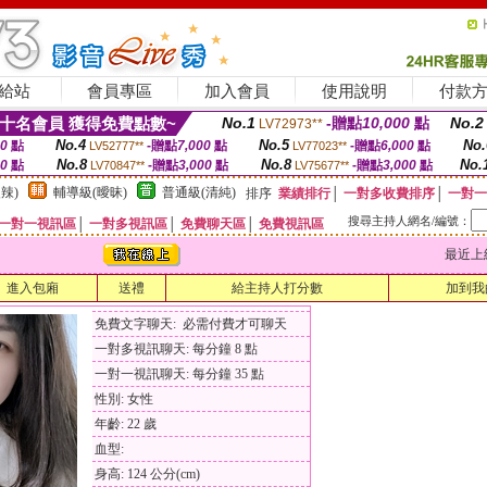
給站
會員專區
加入會員
使用說明
付款
十名會員 獲得免費點數~
No.1
-贈點
10,000
點
No.2
LV72973**
No.4
No.5
No.
00
點
-贈點
7,000
點
-贈點
6,000
點
LV52777**
LV77023**
No.8
No.8
No.
00
點
-贈點
3,000
點
-贈點
3,000
點
LV70847**
LV75677**
辣)
輔導級(曖昧)
普通級(清純)
排序
業績排行
│
一對多收費排序
│
一對一
搜尋主持人網名/編號：
一對一視訊區
│
一對多視訊區
│
免費聊天區
│
免費視訊區
最近上線時間
進入包廂
送禮
給主持人打分數
加到我
免費文字聊天: 必需付費才可聊天
一對多視訊聊天: 每分鐘 8 點
一對一視訊聊天: 每分鐘 35 點
性別: 女性
年齡: 22 歲
血型:
身高: 124 公分(cm)