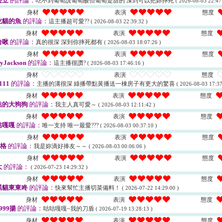
丟立
的評論：
吃不到葡萄說葡萄酸但葡萄是甜的 深到可以把妳摔死
( 2026-08-03 22:47
身材
表演
態度
吃貓的魚
的評論：
這主播超可愛??
( 2026-08-03 22:39:32 )
身材
表演
態度
哈啾
的評論：
真的很深 深到你摔死都有
( 2026-08-03 18:07:26 )
身材
表演
態度
yJackson
的評論：
這主播很讚?
( 2026-08-03 17:46:16 )
身材
表演
態度
111
的評論：
主播的溝很深 綠播帶點黃播送一棟房子有更大的驚喜
( 2026-08-03 17:37
身材
表演
態度
估的大狗狗
的評論：
我主人真可愛～
( 2026-08-03 12:11:42 )
身材
表演
態度
姑嘎嘎
的評論：
唯一支持 唯一最愛???
( 2026-08-03 00:37:10 )
身材
表演
態度
葛格
的評論：
我是妳滴好捧友～～
( 2026-08-03 00:06:06 )
身材
表演
態度
大
的評論：
( 2026-07-23 14:29:32 )
身材
表演
態度
黑貓東東咚
的評論：
快來幫忙主播切菜備料！
( 2026-07-22 14:29:00 )
身材
表演
態度
999揚
的評論：
咕咕嘎嘎~我的刀盾
( 2026-07-19 13:28:13 )
身材
表演
態度