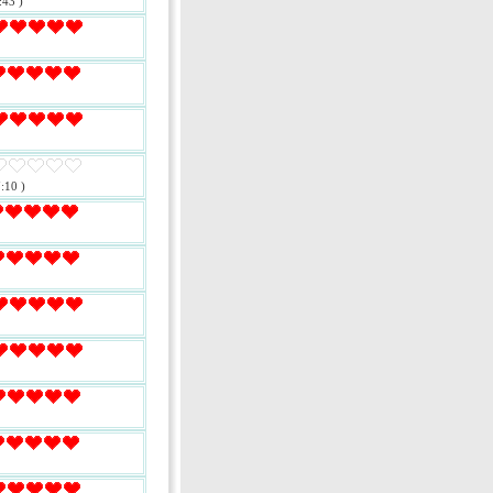
:43 )
:10 )