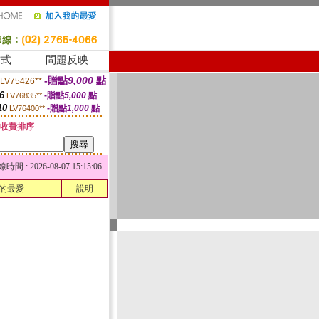
方式
問題反映
-贈點
9,000
點
LV75426**
6
-贈點
5,000
點
LV76835**
10
-贈點
1,000
點
LV76400**
收費排序
 : 2026-08-07 15:15:06
的最愛
說明