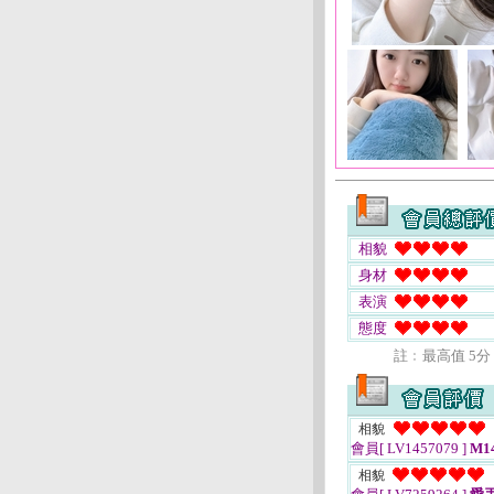
相貌
身材
表演
態度
註﹕最高值 5分
相貌
會員[ LV1457079 ]
M14
相貌