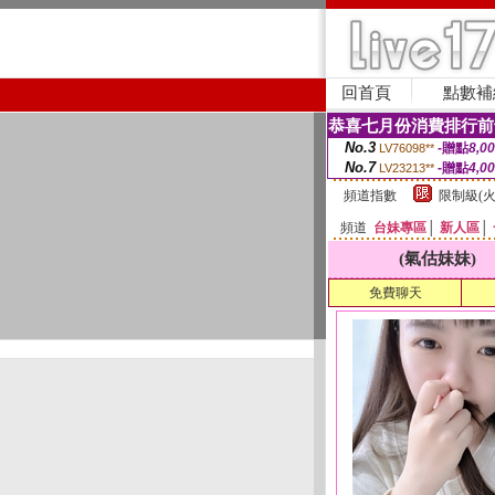
回首頁
點數補
恭喜七月份消費排行前
No.3
-贈點
8,0
LV76098**
No.7
-贈點
4,0
LV23213**
頻道指數
限制級(火
頻道
台妹專區
│
新人區
│
(氣估妹妹)
免費聊天